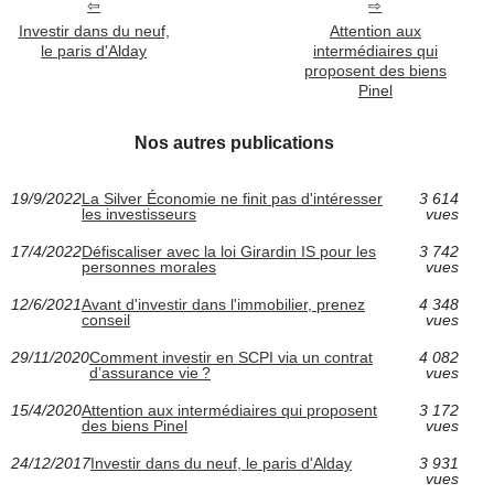
Investir dans du neuf,
Attention aux
le paris d'Alday
intermédiaires qui
proposent des biens
Pinel
Nos autres publications
19/9/2022
La Silver Économie ne finit pas d'intéresser
3 614
les investisseurs
vues
17/4/2022
Défiscaliser avec la loi Girardin IS pour les
3 742
personnes morales
vues
12/6/2021
Avant d'investir dans l'immobilier, prenez
4 348
conseil
vues
29/11/2020
Comment investir en SCPI via un contrat
4 082
d’assurance vie ?
vues
15/4/2020
Attention aux intermédiaires qui proposent
3 172
des biens Pinel
vues
24/12/2017
Investir dans du neuf, le paris d'Alday
3 931
vues