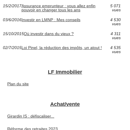
15/2/2017
Assurance emprunteur : vous allez enfin
5 071
pouvoir en changer tous les ans
vues
03/6/2016
Investir en LMNP : Mes conseils
4 530
vues
15/10/2015
Où investir dans du vieux ?
4 311
vues
02/7/2015
Loi Pinel, la réduction des impôts, un atout !
4 535
vues
LF Immobilier
Plan du site
Achat/vente
Girardin IS : défiscaliser...
Réforme des retraites 2023...