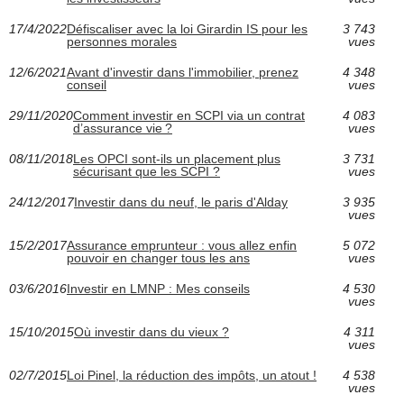
17/4/2022
Défiscaliser avec la loi Girardin IS pour les
3 743
personnes morales
vues
12/6/2021
Avant d'investir dans l'immobilier, prenez
4 348
conseil
vues
29/11/2020
Comment investir en SCPI via un contrat
4 083
d’assurance vie ?
vues
08/11/2018
Les OPCI sont-ils un placement plus
3 731
sécurisant que les SCPI ?
vues
24/12/2017
Investir dans du neuf, le paris d'Alday
3 935
vues
15/2/2017
Assurance emprunteur : vous allez enfin
5 072
pouvoir en changer tous les ans
vues
03/6/2016
Investir en LMNP : Mes conseils
4 530
vues
15/10/2015
Où investir dans du vieux ?
4 311
vues
02/7/2015
Loi Pinel, la réduction des impôts, un atout !
4 538
vues